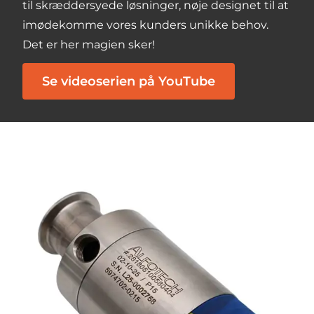
til skræddersyede løsninger, nøje designet til at
imødekomme vores kunders unikke behov.
Det er her magien sker!
Se videoserien på YouTube