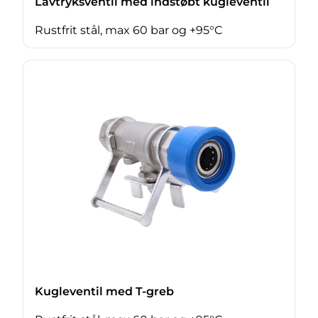
Lavtryksventil med indstøbt kugleventil
Rustfrit stål, max 60 bar og +95°C
Kugleventil med T-greb