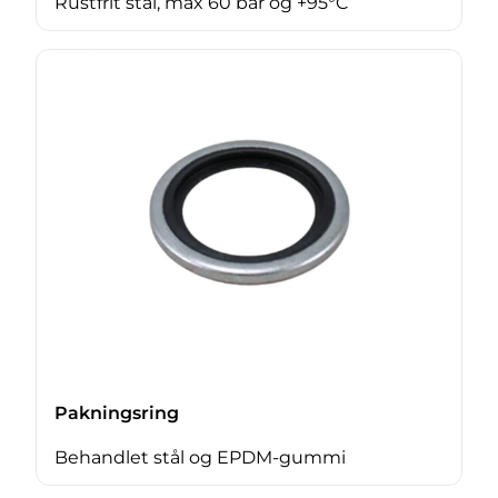
Rustfrit stål, max 60 bar og +95°C
Pakningsring
Behandlet stål og EPDM-gummi