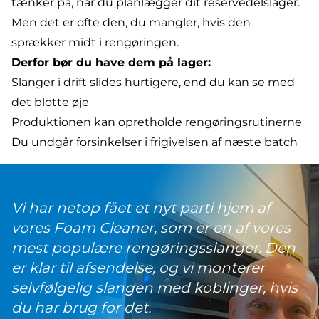
tænker på, når du planlægger dit reservedelslager.
Men det er ofte den, du mangler, hvis den
sprækker midt i rengøringen.
Derfor bør du have dem på lager:
Slanger i drift slides hurtigere, end du kan se med
det blotte øje
Produktionen kan opretholde rengøringsrutinerne
Du undgår forsinkelser i frigivelsen af næste batch
Vi har netop fået et nyt parti hjem af
vores Foam Cleaner, som er en af vores
mest populære rengøringsslanger. Den
er klar til afsendelse, og vi monterer
selvfølgelig slangen med koblinger, hvis
du har brug for det.