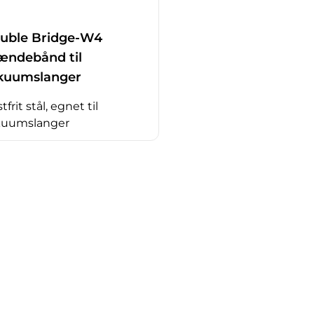
uble Bridge-W4
ændebånd til
kuumslanger
tfrit stål, egnet til
kuumslanger