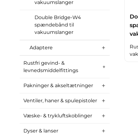
vakuumslanger
Do
Double Bridge-W4
sp
spændebånd til
vakuumslanger
va
Rus
Adaptere
va
Rustfri gevind- &
levnedsmiddelfittings
Pakninger & akseltætninger
Ventiler, haner & spulepistoler
Væske- & trykluftskoblinger
Dyser & lanser