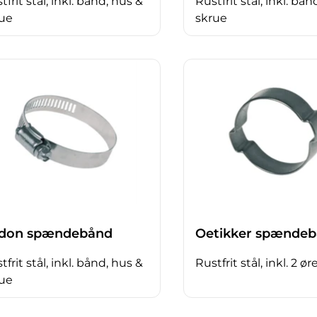
tfrit stål, inkl. bånd, hus &
Rustfrit stål, inkl. bån
ue
skrue
idon spændebånd
Oetikker spænde
tfrit stål, inkl. bånd, hus &
Rustfrit stål, inkl. 2 ør
ue