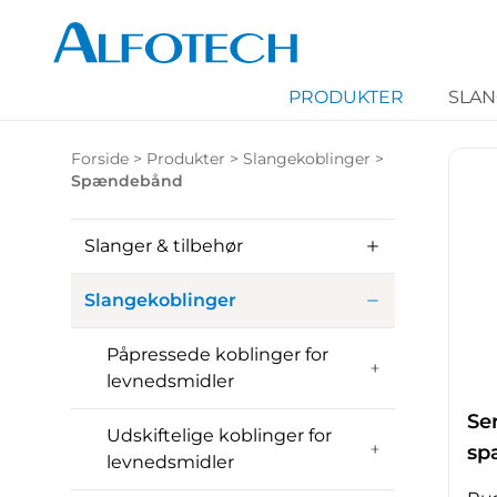
PRODUKTER
SLA
Forside
>
Produkter
>
Slangekoblinger
>
Spændebånd
Slanger & tilbehør
Slangekoblinger
Påpressede koblinger for
levnedsmidler
Se
Udskiftelige koblinger for
sp
levnedsmidler