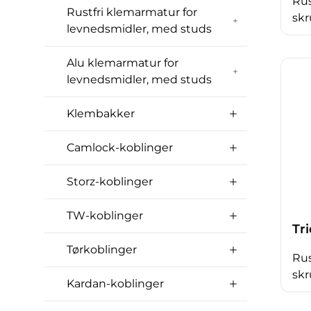
Rus
Rustfri klemarmatur for
skr
levnedsmidler, med studs
Alu klemarmatur for
levnedsmidler, med studs
Klembakker
Camlock-koblinger
Storz-koblinger
TW-koblinger
Tr
Tørkoblinger
Rus
skr
Kardan-koblinger