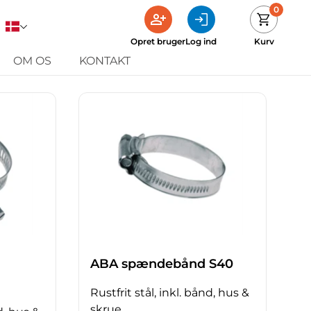
0
Opret bruger
Log ind
Kurv
OM OS
KONTAKT
ABA spændebånd S40
Rustfrit stål, inkl. bånd, hus &
skrue