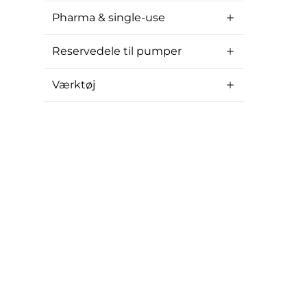
Pharma & single-use
Reservedele til pumper
Værktøj
Adresse
Alfotech A
Alfotech ApS
Alstrup All
© Copyright 2026
8361 Hasse
All Rights Reserved
Danmark