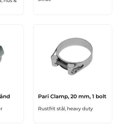
d, hus &
bånd
Pari Clamp, 20 mm, 1 bolt
er
Rustfrit stål, heavy duty