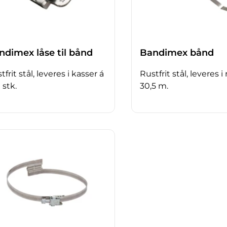
ndimex låse til bånd
Bandimex bånd
tfrit stål, leveres i kasser á
Rustfrit stål, leveres i 
 stk.
30,5 m.