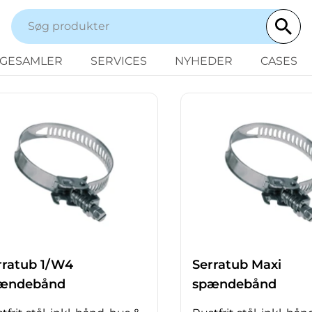
NGESAMLER
SERVICES
NYHEDER
CASES
rratub 1/W4
Serratub Maxi
ændebånd
spændebånd