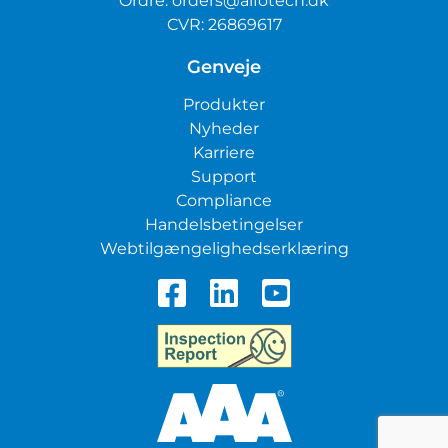
Ordre:
orders@alfotech.dk
CVR: 26869617
Genveje
Produkter
Nyheder
Karriere
Support
Compliance
Handelsbetingelser
Webtilgængelighedserklæring