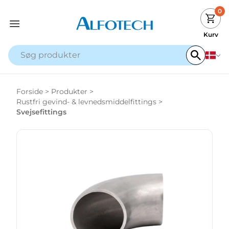
0
Kurv
Forside
>
Produkter
>
Rustfri gevind- & levnedsmiddelfittings
>
Svejsefittings