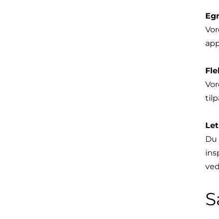
Egn
Vor
app
Fle
Vor
til
Let
Du 
ins
ved
S