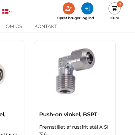
0
Opret bruger
Log ind
Kurv
OM OS
KONTAKT
l,
Push-on vinkel, BSPT
Fremstillet af rustfrit stål AISI
316