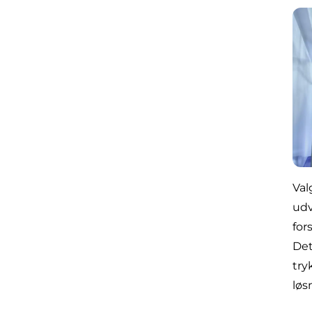
Val
udv
for
Det
try
løs