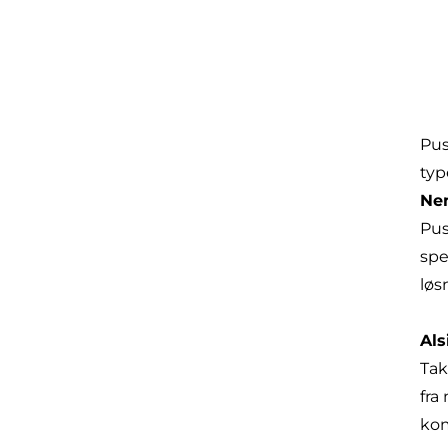
Pus
typ
Nem
Pus
spe
løs
Als
Tak
fra
kom