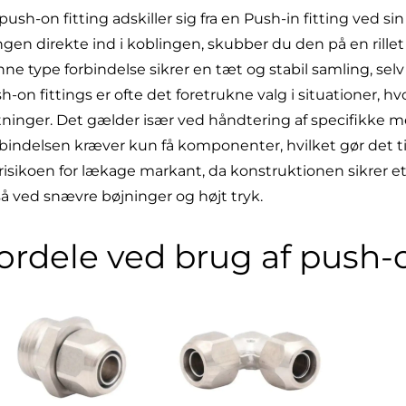
push-on fitting adskiller sig fra en Push-in fitting ved s
ngen direkte ind i koblingen, skubber du den på en rill
ne type forbindelse sikrer en tæt og stabil samling, se
h-on fittings er ofte det foretrukne valg i situationer, 
ninger. Det gælder især ved håndtering af specifikke me
bindelsen kræver kun få komponenter, hvilket gør det t
risikoen for lækage markant, da konstruktionen sikrer 
å ved snævre bøjninger og højt tryk.
ordele ved brug af push-o