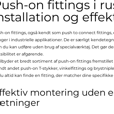
ush-on fittings i ru
nstallation og effe
h-on fittings, også kendt som push to connect fittings, er
nger i industrielle applikationer. De er særligt kendete
 du kan udføre uden brug af specialværktøj. Det gør dem 
ksibilitet er afgørende.
tilbyder et bredt sortiment af push-on fittings fremstillet 
ndt andet push-on
T-stykker
,
vinkelfittings
og
brystniple
du altid kan finde en fitting, der matcher dine specifikke
ffektiv montering uden 
ætninger