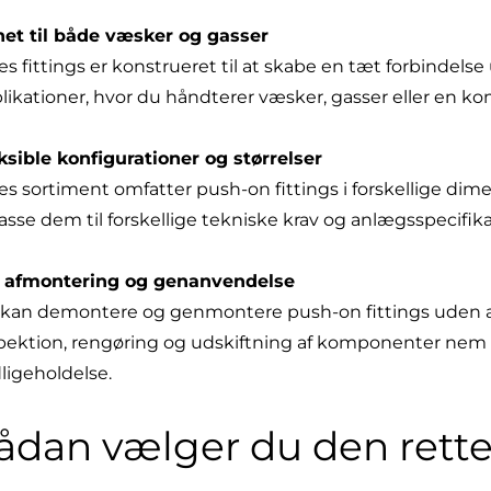
et til både væsker og gasser
es fittings er konstrueret til at skabe en tæt forbindels
likationer, hvor du håndterer væsker, gasser eller en ko
ksible konfigurationer og størrelser
es sortiment omfatter push-on fittings i forskellige dim
passe dem til forskellige tekniske krav og anlægsspecifik
 afmontering og genanvendelse
kan demontere og genmontere push-on fittings uden at 
pektion, rengøring og udskiftning af komponenter nem o
ligeholdelse.
ådan vælger du den rette