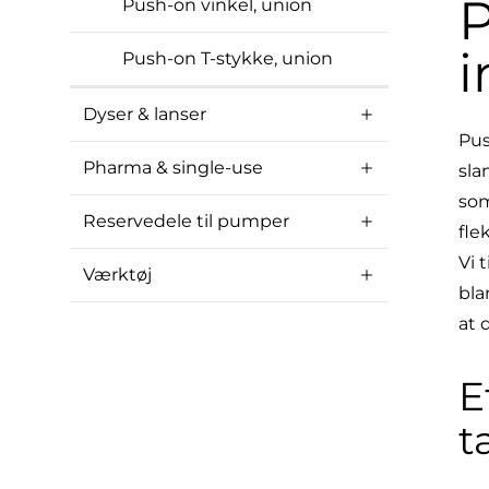
P
Push-on vinkel, union
i
Push-on T-stykke, union
Dyser & lanser
Pus
Pharma & single-use
sla
som
Reservedele til pumper
fle
Vi 
Værktøj
bla
at 
E
t