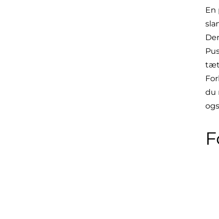
En 
sla
Den
Pus
tæt
For
du 
ogs
F