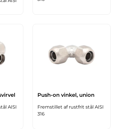
stål AISI
virvel
Push-on vinkel, union
stål AISI
Fremstillet af rustfrit stål AISI
316