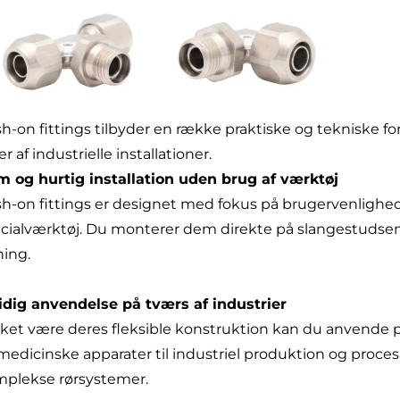
h-on fittings tilbyder en række praktiske og tekniske fo
er af industrielle installationer.
 og hurtig installation uden brug af værktøj
h-on fittings er designet med fokus på brugervenlighed 
cialværktøj. Du monterer dem direkte på slangestudsen,
ning.
idig anvendelse på tværs af industrier
ket være deres fleksible konstruktion kan du anvende pu
 medicinske apparater til industriel produktion og proce
plekse rørsystemer.