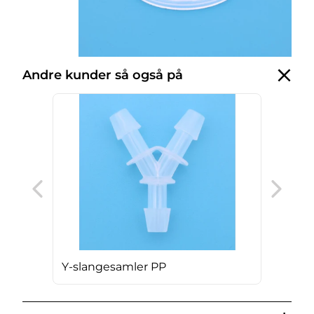
Andre kunder så også på
T-s
Y-slangesamler PP