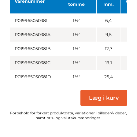
Varenummer
Flan
tomme
mm.
P019965050381
1½"
6,4
P019965050381A
1½"
9,5
P019965050381B
1½"
12,7
P019965050381C
1½"
19,1
P019965050381D
1½"
25,4
Læg i kurv
Forbehold for forkert produktdata, variationer i billeder/videoer,
samt pris- og valutakursændringer.