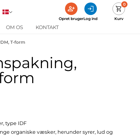
0
Opret bruger
Log ind
Kurv
OM OS
KONTAKT
PDM, T-form
nspakning,
form
r, type IDF
e organiske væsker, herunder syrer, lud og