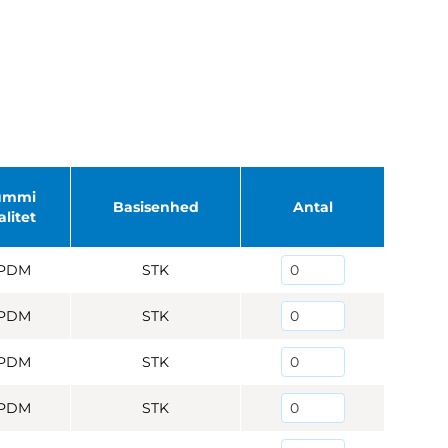
ummi
Basisenhed
Antal
alitet
PDM
STK
PDM
STK
PDM
STK
PDM
STK