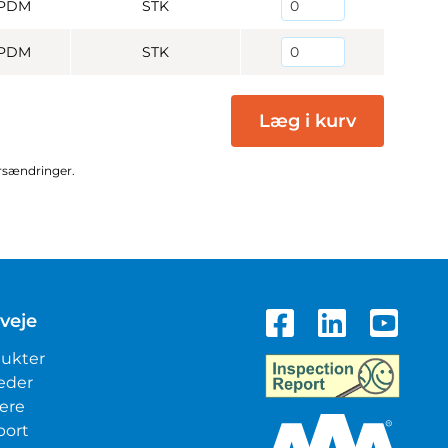
PDM
STK
PDM
STK
Læg i kurv
ursændringer.
veje
ukter
eder
iere
port