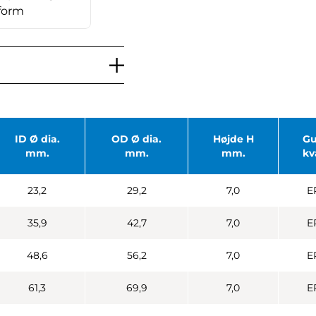
form
ID Ø dia.
OD Ø dia.
Højde H
G
mm.
mm.
mm.
kv
23,2
29,2
7,0
E
35,9
42,7
7,0
E
48,6
56,2
7,0
E
61,3
69,9
7,0
E