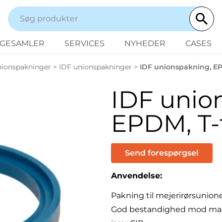
NGESAMLER
SERVICES
NYHEDER
CASES
ionspakninger
>
IDF unionspakninger
>
IDF unionspakning, E
IDF unio
EPDM, T-
Send forespørgsel
Anvendelse:
Pakning til mejerirørsunione
God bestandighed mod mang