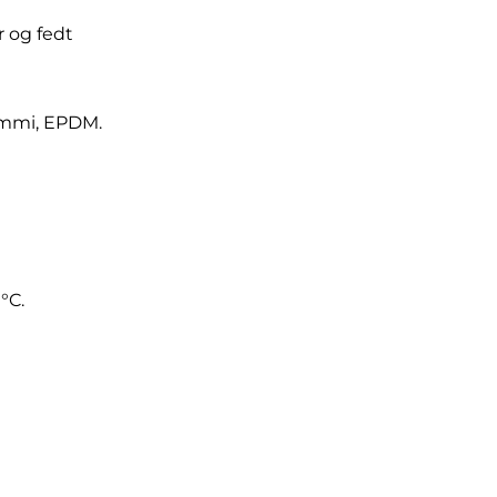
r og fedt
ummi, EPDM.
0°C.