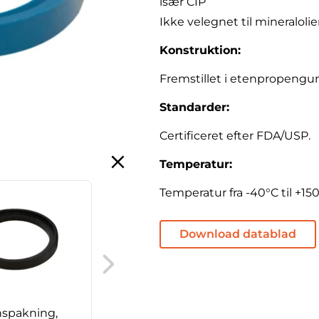
især CIP
Ikke velegnet til mineralolie
Konstruktion:
Fremstillet i etenpropeng
Standarder:
Certificeret efter FDA/USP.
Temperatur:
Temperatur fra -40°C til +15
Download datablad
IDF unionspakning,
NBR, T-form
nspakning,