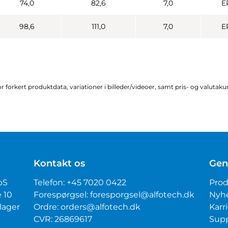
74,0
82,6
7,0
E
98,6
111,0
7,0
E
r forkert produktdata, variationer i billeder/videoer, samt pris- og valutak
Kontakt os
Gen
pS
Telefon:
+45 7020 0422
Prod
é 10
Forespørgsel:
foresporgsel@alfotech.dk
Nyh
lager
Ordre:
orders@alfotech.dk
Karr
CVR: 26869617
Sup