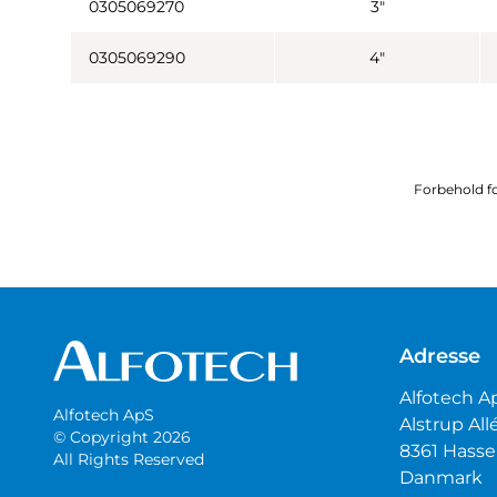
0305069270
3"
0305069290
4"
Forbehold fo
Adresse
Alfotech A
Alfotech ApS
Alstrup All
© Copyright 2026
8361 Hasse
All Rights Reserved
Danmark