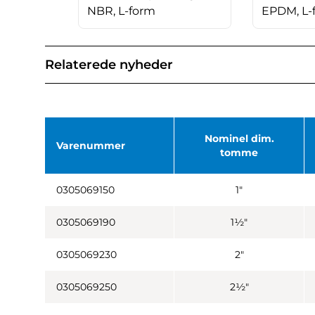
NBR, L-form
EPDM, L-
Relaterede nyheder
Nominel dim.
Varenummer
tomme
0305069150
1"
0305069190
1½"
0305069230
2"
0305069250
2½"