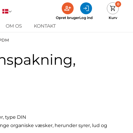
0
Opret bruger
Log ind
Kurv
OM OS
KONTAKT
EPDM
nspakning,
r, type DIN
e organiske væsker, herunder syrer, lud og