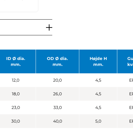
ID Ø dia.
OD Ø dia.
Højde H
G
mm.
mm.
mm.
kv
12,0
20,0
4,5
E
18,0
26,0
4,5
E
23,0
33,0
4,5
E
30,0
40,0
5,0
E