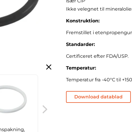
især CIP
Ikke velegnet til mineralolie
Konstruktion:
Fremstillet i etenpropeng
Standarder:
Certificeret efter FDA/USP.
Temperatur:
Temperatur fra -40°C til +150
Download datablad
DIN unionspakning,
EPDM, med krave
nspakning,