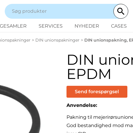
NGESAMLER
SERVICES
NYHEDER
CASES
ionspakninger
>
DIN unionspakninger
>
DIN unionspakning, 
DIN unio
EPDM
Send forespørgsel
Anvendelse:
Pakning til mejerirørsunione
God bestandighed mod mang