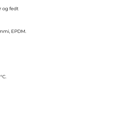
r og fedt
ummi, EPDM.
°C.