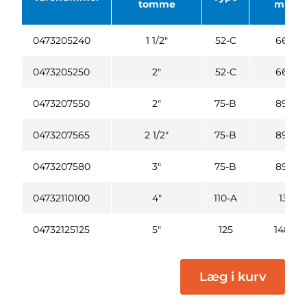
tomme
mm.
0473205240
1 1/2"
52-C
66,0
0473205250
2"
52-C
66,0
0473207550
2"
75-B
89,0
0473207565
2 1/2"
75-B
89,0
0473207580
3"
75-B
89,0
04732110100
4"
110-A
133
04732125125
5"
125
148,0
Læg i kurv