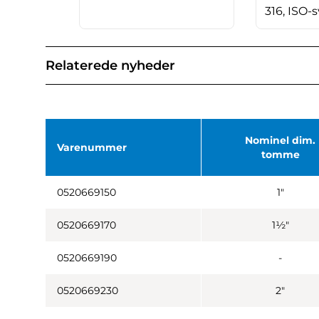
316, ISO-
Relaterede nyheder
Nominel dim.
Varenummer
tomme
0520669150
1"
0520669170
1½"
0520669190
-
0520669230
2"