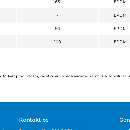
65
EPDM
-
EPDM
80
EPDM
100
EPDM
r forkert produktdata, variationer i billeder/videoer, samt pris- og valutak
Kontakt os
Gen