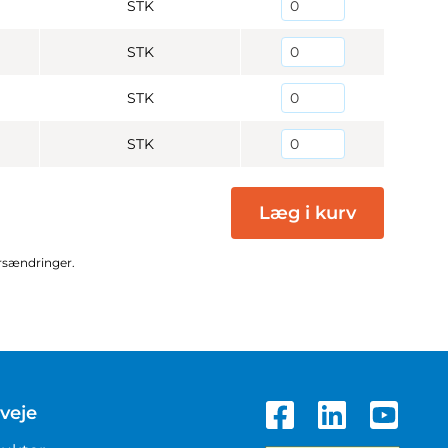
STK
STK
STK
STK
Læg i kurv
ursændringer.
veje