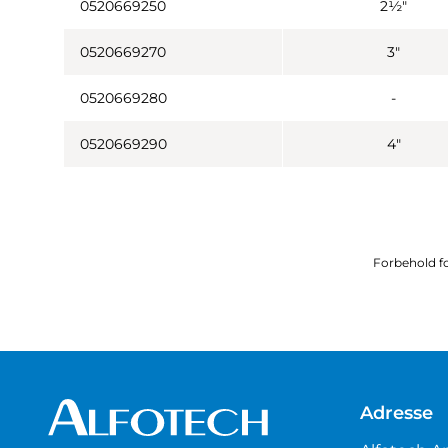
0520669250
2½"
0520669270
3"
0520669280
-
0520669290
4"
Forbehold fo
Adresse