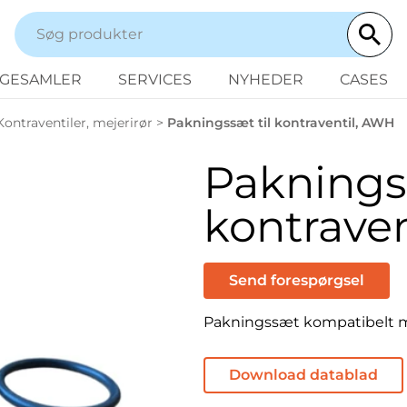
NGESAMLER
SERVICES
NYHEDER
CASES
Kontraventiler, mejerirør
>
Pakningssæt til kontraventil, AWH
Pakningss
kontrave
Send forespørgsel
Pakningssæt kompatibelt m
Download datablad