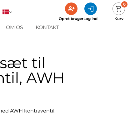
0
Opret bruger
Log ind
Kurv
OM OS
KONTAKT
æt til
ntil, AWH
ed AWH kontraventil.