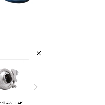
Fjeder til AWH
kontraventil
til AWH, AISI