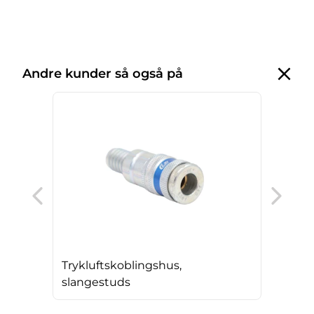
Andre kunder så også på
Try
gal
Trykluftskoblingshus,
slangestuds