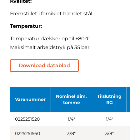
Kvalitet:
Fremstillet i forniklet hærdet stål.
Temperatur:
Temperatur dækker op til +80°C.
Maksimalt arbejdstryk på 35 bar.
Download datablad
Nominel dim.
Tilslutning
Varenummer
Bas
tomme
RG
0225251520
1/4"
1/4"
0225251560
3/8"
3/8"