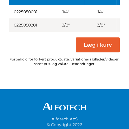
0225050001
1/4"
1/4"
0225050201
3/8"
3/8"
Læg i kurv
Forbehold for forkert produktdata, variationer i billeder/videoer,
samt pris- og valutakursændringer.
Alfotech ApS
© Copyright 2026