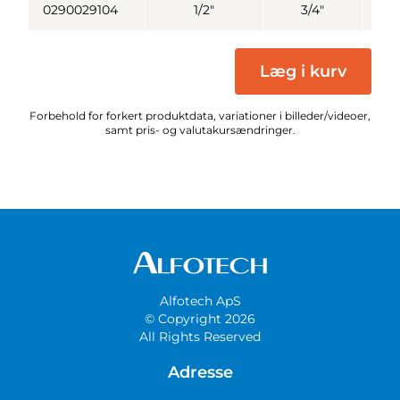
0290029104
1/2"
3/4"
Læg i kurv
Forbehold for forkert produktdata, variationer i billeder/videoer,
samt pris- og valutakursændringer.
Alfotech ApS
© Copyright 2026
All Rights Reserved
Adresse