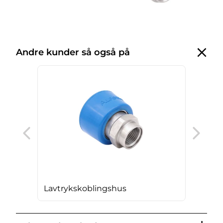
Andre kunder så også på
O-ri
lav
Lavtrykskoblingshus