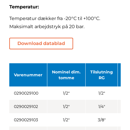
Temperatur:
Temperatur dækker fra -20°C til +100°C.
Maksimalt arbejdstryk på 20 bar.
Download datablad
Nominel dim.
Tilslutning
Varenummer
Bas
tomme
RG
0290029100
1/2"
1/2"
0290029102
1/2"
1/4"
0290029103
1/2"
3/8"