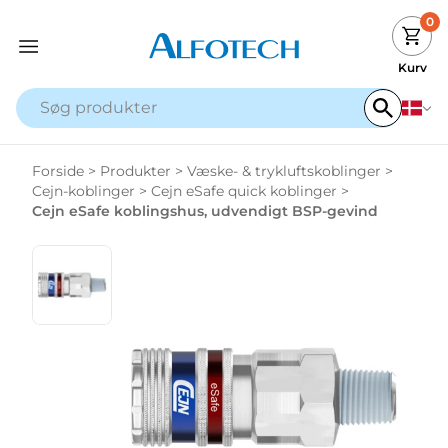
0
Kurv
Forside
>
Produkter
>
Væske- & trykluftskoblinger
>
Cejn-koblinger
>
Cejn eSafe quick koblinger
>
Cejn eSafe koblingshus, udvendigt BSP-gevind