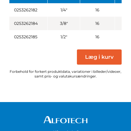
0253262182
1/4"
16
0253262184
3/8"
16
0253262185
1/2"
16
Læg i kurv
Forbehold for forkert produktdata, variationer i billeder/videoer,
samt pris- og valutakursændringer.