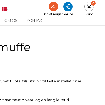
0
Opret bruger
Log ind
Kurv
OM OS
KONTAKT
muffe
 til bl.a. tilslutning til faste installationer.
jt sanitært niveau og en lang levetid.