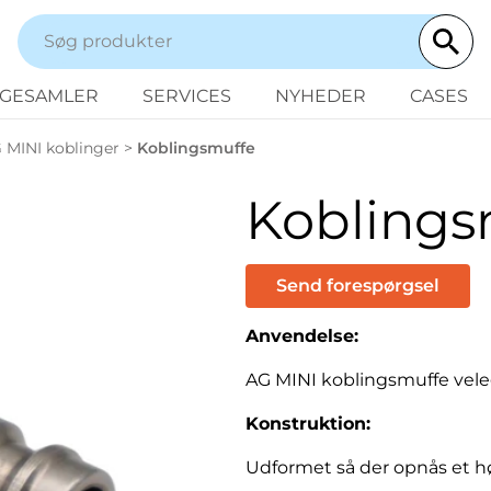
NGESAMLER
SERVICES
NYHEDER
CASES
 MINI koblinger
>
Koblingsmuffe
Koblings
Send forespørgsel
Anvendelse:
AG MINI koblingsmuffe velegnet
Konstruktion:
Udformet så der opnås et hø