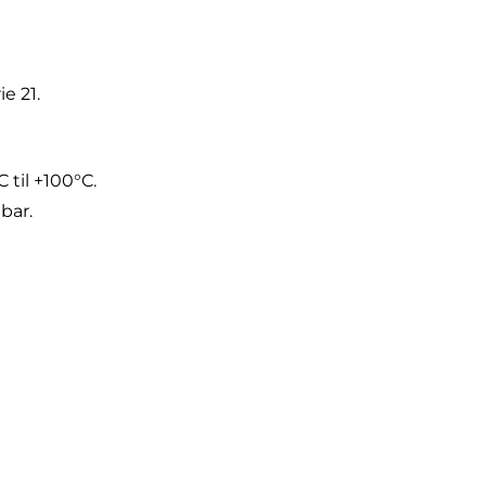
e 21.
 til +100°C.
 bar.