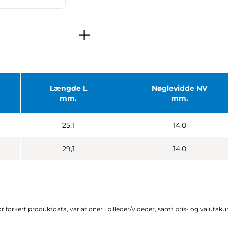
Længde L
Nøglevidde NV
mm.
mm.
25,1
14,0
29,1
14,0
r forkert produktdata, variationer i billeder/videoer, samt pris- og valutak