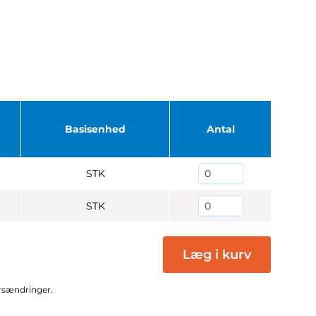
Basisenhed
Antal
STK
STK
Læg i kurv
ursændringer.