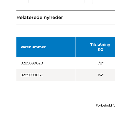
Relaterede nyheder
Tilslutning
Varenummer
RG
0285099020
1/8"
0285099060
1/4"
Forbehold fo