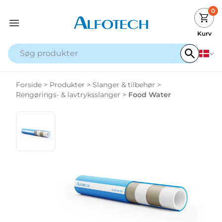
0
Kurv
Forside
>
Produkter
>
Slanger & tilbehør
>
Rengørings- & lavtryksslanger
>
Food Water