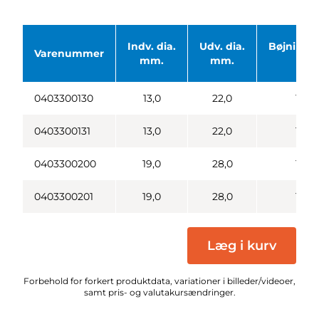
Indv. dia.
Udv. dia.
Bøjningsr
Varenummer
mm.
mm.
mm
0403300130
13,0
22,0
100,
0403300131
13,0
22,0
100,
0403300200
19,0
28,0
100,
0403300201
19,0
28,0
100,
Læg i kurv
Forbehold for forkert produktdata, variationer i billeder/videoer,
samt pris- og valutakursændringer.