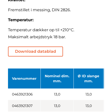
Fremstillet i messing, DIN 2826.
Temperatur:
Temperatur dækker op til +210°C.
Maksimalt arbejdstryk 18 bar.
Download datablad
Nominel dim.
Ø ID slange
Ø 
Varenummer
mm.
mm.
0463921306
13,0
13,0
0463921307
13,0
13,0