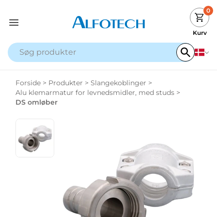
0
Kurv
Forside
>
Produkter
>
Slangekoblinger
>
Alu klemarmatur for levnedsmidler, med studs
>
DS omløber