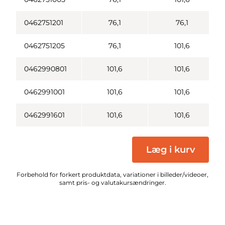
0462751201
76,1
76,1
0462751205
76,1
101,6
0462990801
101,6
101,6
0462991001
101,6
101,6
0462991601
101,6
101,6
Læg i kurv
Forbehold for forkert produktdata, variationer i billeder/videoer,
samt pris- og valutakursændringer.