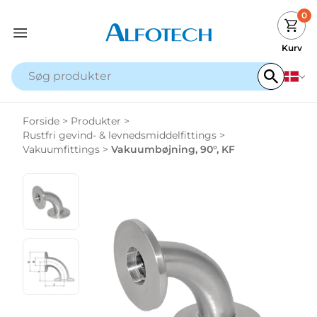
0
Kurv
Forside
>
Produkter
>
Rustfri gevind- & levnedsmiddelfittings
>
Vakuumfittings
>
Vakuumbøjning, 90°, KF