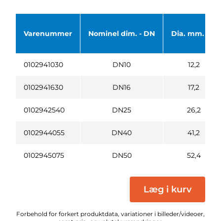
Varenummer
Nominel dim. - DN
Dia. mm. - B
0102941030
DN10
12,2
0102941630
DN16
17,2
0102942540
DN25
26,2
0102944055
DN40
41,2
0102945075
DN50
52,4
Læg i kurv
Forbehold for forkert produktdata, variationer i billeder/videoer,