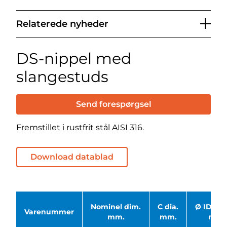
Relaterede nyheder
DS-nippel med
slangestuds
Send forespørgsel
Fremstillet i rustfrit stål AISI 316.
Download datablad
Nominel dim.
C dia.
Ø ID sla
Varenummer
mm.
mm.
mm.