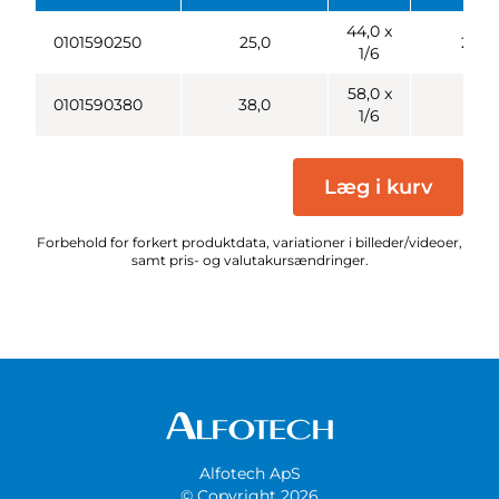
44,0 x
0101590250
25,0
20,0
1/6
58,0 x
0101590380
38,0
6,0
1/6
Læg i kurv
Forbehold for forkert produktdata, variationer i billeder/videoer,
samt pris- og valutakursændringer.
Alfotech ApS
© Copyright 2026