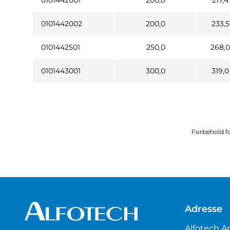
0101442001
200,0
217,4
0101442002
200,0
233,5
0101442501
250,0
268,0
0101443001
300,0
319,0
Forbehold fo
Adresse
Alfotech A