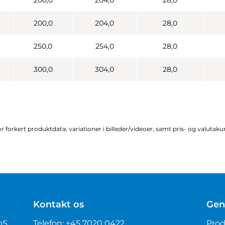
200,0
204,0
28,0
200,0
204,0
28,0
250,0
254,0
28,0
300,0
304,0
28,0
r forkert produktdata, variationer i billeder/videoer, samt pris- og valutak
Kontakt os
Gen
pS
Telefon:
+45 7020 0422
Prod