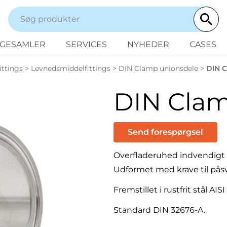
NGESAMLER
SERVICES
NYHEDER
CASES
ittings
>
Levnedsmiddelfittings
>
DIN Clamp unionsdele
>
DIN C
DIN Clamp
Send forespørgsel
Overfladeruhed indvendigt
Udformet med krave til påsve
Fremstillet i rustfrit stål AISI
Standard DIN 32676-A.