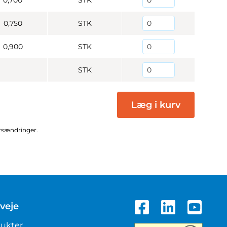
0,700
STK
0,750
STK
0,900
STK
STK
Læg i kurv
ursændringer.
veje
ukter