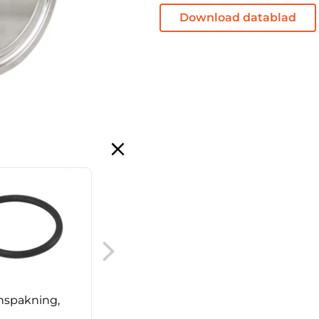
Download datablad
DIN omløber
nspakning,