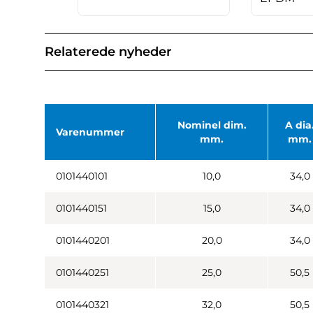
Relaterede nyheder
Nominel dim.
A dia
Varenummer
mm.
mm.
0101440101
10,0
34,0
0101440151
15,0
34,0
0101440201
20,0
34,0
0101440251
25,0
50,5
0101440321
32,0
50,5