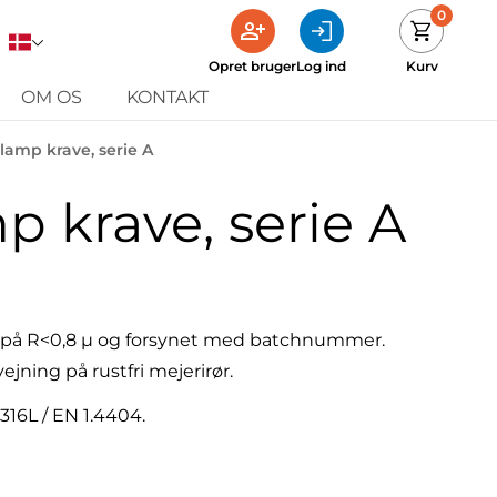
0
Opret bruger
Log ind
Kurv
OM OS
KONTAKT
lamp krave, serie A
 krave, serie A
 på R<0,8 µ og forsynet med batchnummer.
jning på rustfri mejerirør.
 316
L / EN 1.4404.