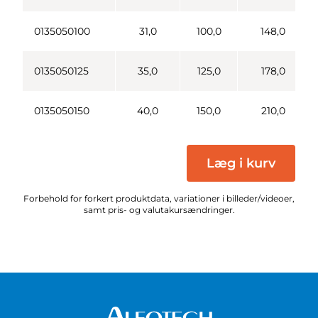
0135050100
31,0
100,0
148,0
0135050125
35,0
125,0
178,0
0135050150
40,0
150,0
210,0
Læg i kurv
Forbehold for forkert produktdata, variationer i billeder/videoer,
samt pris- og valutakursændringer.