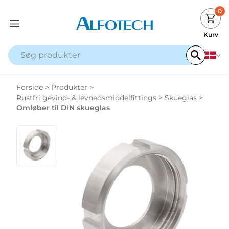
0
Kurv
Forside
>
Produkter
>
Rustfri gevind- & levnedsmiddelfittings
>
Skueglas
>
Omløber til DIN skueglas