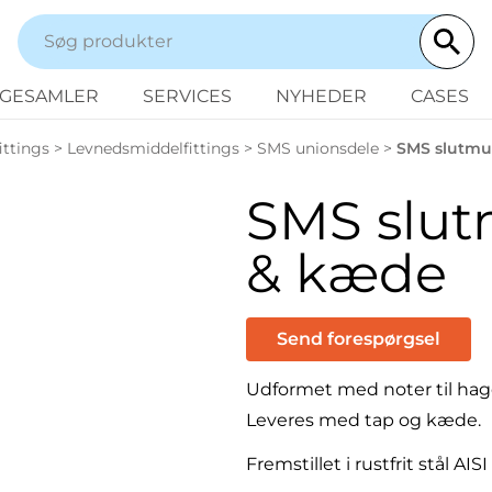
NGESAMLER
SERVICES
NYHEDER
CASES
ittings
>
Levnedsmiddelfittings
>
SMS unionsdele
>
SMS slutmu
SMS slut
& kæde
Send forespørgsel
Udformet med noter til hag
Leveres med tap og kæde.
Fremstillet i rustfrit stål AIS