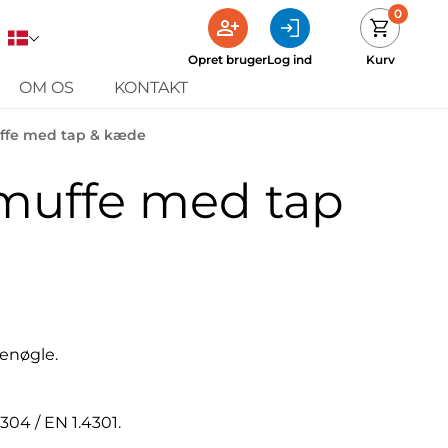
0
Opret bruger
Log ind
Kurv
OM OS
KONTAKT
ffe med tap & kæde
muffe med tap
enøgle.
I 304 / EN 1.4301.