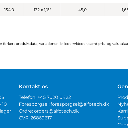
154,0
132 x 1/6"
45,0
1,6
r forkert produktdata, variationer i billeder/videoer, samt pris- og valutak
Kontakt os
Gen
pS
Telefon:
+45 7020 0422
Prod
é 10
Forespørgsel:
foresporgsel@alfotech.dk
Nyh
lager
Ordre:
orders@alfotech.dk
Karr
CVR: 26869617
Sup
Com