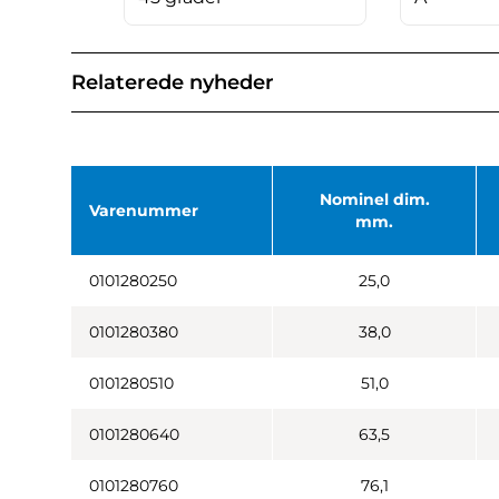
Relaterede nyheder
Nominel dim.
Varenummer
mm.
0101280250
25,0
0101280380
38,0
0101280510
51,0
0101280640
63,5
0101280760
76,1