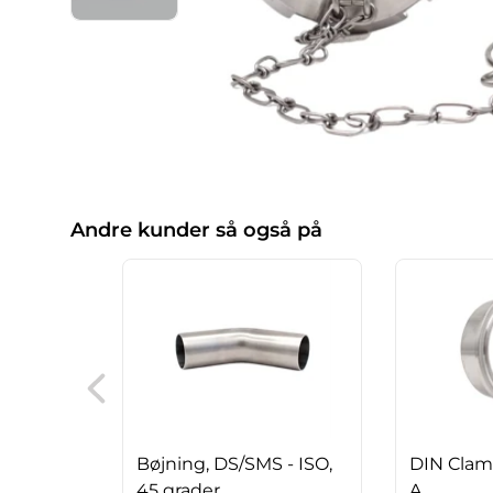
Andre kunder så også på
Bøjning, DS/SMS - ISO,
DIN Clamp
45 grader
A