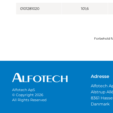
0101281020
101,6
Forbehold fo
Adresse
Alfotech A
Alfotech ApS
Alstrup All
© Copyright 2026
8361 Hasse
All Rights Reserved
Danmark