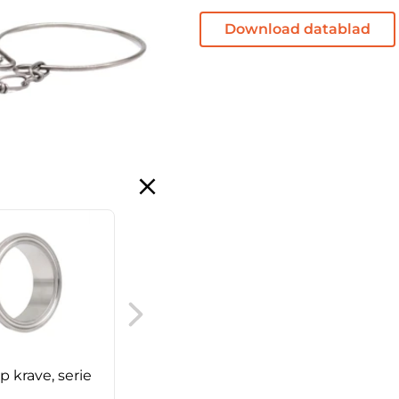
Download datablad
SMS unionspakning,
NBR
 krave, serie