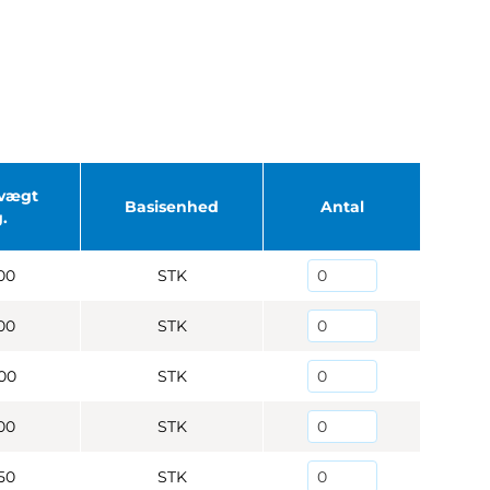
vægt
Basisenhed
Antal
.
00
STK
00
STK
00
STK
00
STK
50
STK