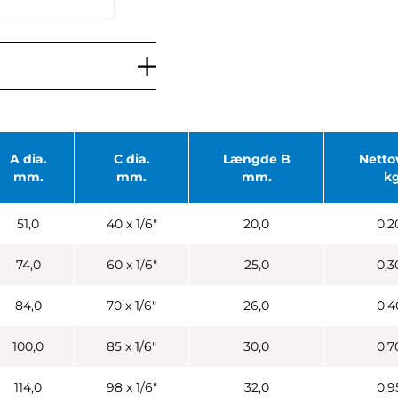
A dia.
C dia.
Længde B
Netto
mm.
mm.
mm.
kg
51,0
40 x 1/6"
20,0
0,2
74,0
60 x 1/6"
25,0
0,3
84,0
70 x 1/6"
26,0
0,4
100,0
85 x 1/6"
30,0
0,7
114,0
98 x 1/6"
32,0
0,9