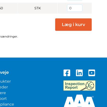
50
STK
Læg i kurv
ursændringer.
veje
ukter
eder
iere
port
pliance