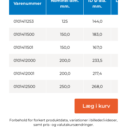
Nominel dim.
ID Ø dia.
Læng
Varenummer
mm.
mm.
m
0101411253
125
144,0
21
0101411500
150,0
183,0
28
0101411501
150,0
167,0
26
0101412000
200,0
233,5
33
0101412001
200,0
217,4
32
0101412500
250,0
268,0
38
Læg i kurv
Forbehold for forkert produktdata, variationer i billeder/videoer,
samt pris- og valutakursændringer.