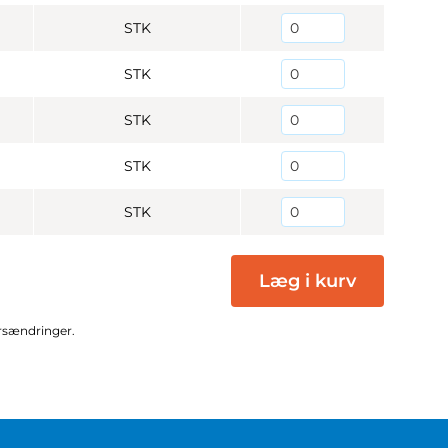
STK
STK
STK
STK
STK
Læg i kurv
ursændringer.