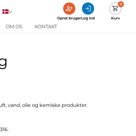
0
Opret bruger
Log ind
Kurv
OM OS
KONTAKT
g
ft, vand, olie og kemiske produkter.
 316.