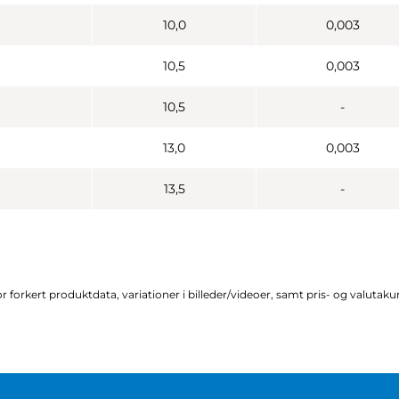
10,0
0,003
10,5
0,003
10,5
-
13,0
0,003
13,5
-
r forkert produktdata, variationer i billeder/videoer, samt pris- og valutak