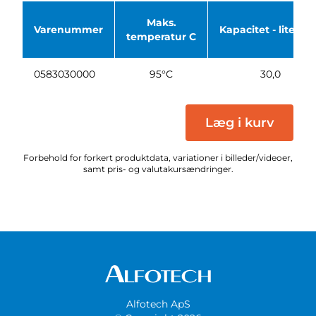
Maks.
Varenummer
Kapacitet - liter/m
temperatur C
0583030000
95°C
30,0
Læg i kurv
Forbehold for forkert produktdata, variationer i billeder/videoer,
samt pris- og valutakursændringer.
Alfotech ApS