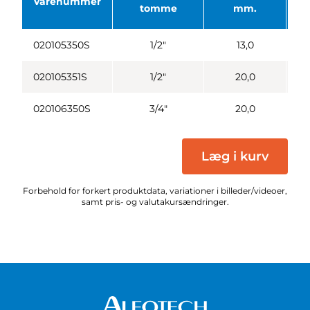
Varenummer
tomme
mm.
020105350S
1/2"
13,0
53
020105351S
1/2"
20,0
5
020106350S
3/4"
20,0
63
Læg i kurv
Forbehold for forkert produktdata, variationer i billeder/videoer,
samt pris- og valutakursændringer.