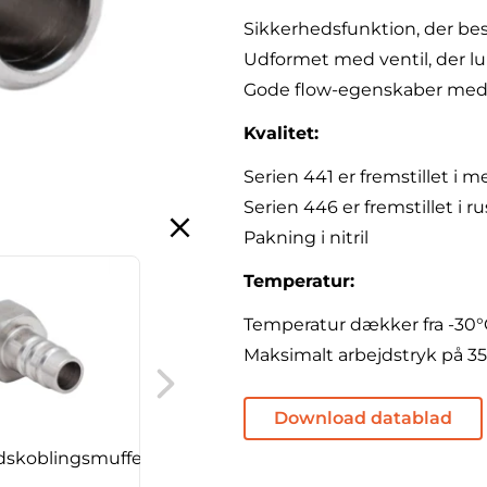
Sikkerhedsfunktion, der bes
Udformet med ventil, der luk
Gode flow-egenskaber medfø
Kvalitet:
Serien 441 er fremstillet i m
Serien 446 er fremstillet i rus
Pakning i nitril
Temperatur:
Temperatur dækker fra -30°C
Maksimalt arbejdstryk på 35
Cejn koblingshus, 441
Download datablad
dskoblingsmuffe,