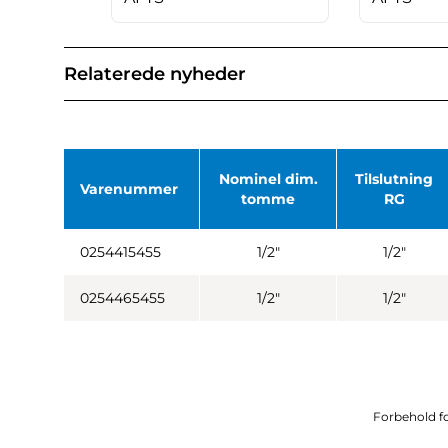
Relaterede nyheder
Nominel dim.
Tilslutning
Varenummer
tomme
RG
0254415455
1/2"
1/2"
0254465455
1/2"
1/2"
Forbehold fo