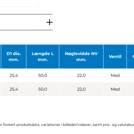
D1 dia.
Længde L
Nøglevidde NV
Ventil
mm.
mm.
mm.
25,4
50,0
22,0
Med
25,4
50,0
22,0
Med
r forkert produktdata, variationer i billeder/videoer, samt pris- og valutak