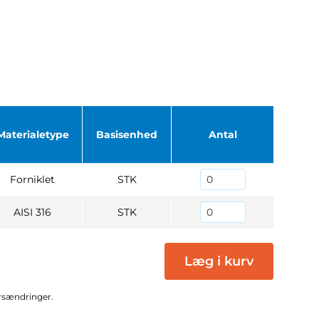
Materialetype
Basisenhed
Antal
Forniklet
STK
AISI 316
STK
Læg i kurv
ursændringer.