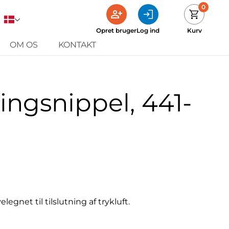
0
Opret bruger
Log ind
Kurv
OM OS
KONTAKT
ingsnippel, 441-
legnet til tilslutning af trykluft.