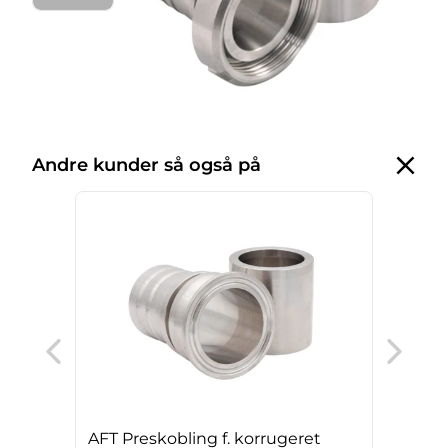
Andre kunder så også på
AFT
slan
AFT Preskobling f. korrugeret