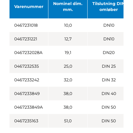
Nominel dim.
Tilslutning DIN
Varenummer
mm.
omløber
0467231018
10,0
DN10
0467231221
12,7
DN10
0467232028A
19,1
DN20
0467232535
25,0
DIN 25
0467233242
32,0
DIN 32
0467233849
38,0
DIN 40
0467233849A
38,0
DIN 50
0467235163
51,0
DIN 50