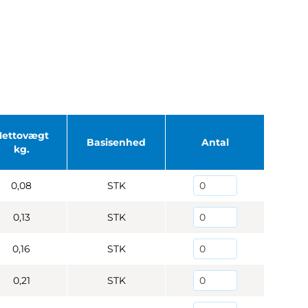
Nettovægt
Basisenhed
Antal
kg.
0,08
STK
0,13
STK
0,16
STK
0,21
STK