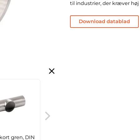
til industrier, der kræver høj
Download datablad
DIN Clamp krave, serie
A
 kort gren, DIN