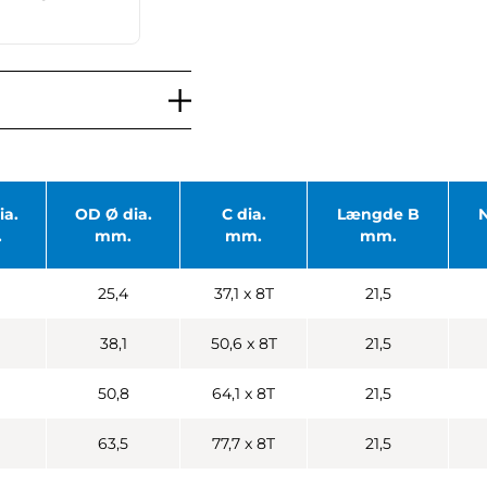
ia.
OD Ø dia.
C dia.
Længde B
.
mm.
mm.
mm.
25,4
37,1 x 8T
21,5
38,1
50,6 x 8T
21,5
50,8
64,1 x 8T
21,5
63,5
77,7 x 8T
21,5