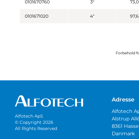
0101670760
3"
73,0
0101671020
4"
97,6
Forbehold fo
Adresse
Alfotech A
Alfotech ApS
Alstrup All
© Copyright 2026
8361 Hasse
All Rights Reserved
Danmark