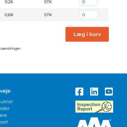
0,26
STK
0,68
STK
Læg i kurv
ursændringer.
veje
ukter
eder
iere
port