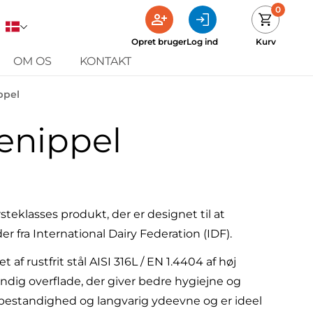
0
Opret bruger
Log ind
Kurv
OM OS
KONTAKT
ppel
enippel
steklasses produkt, der er designet til at
r fra International Dairy Federation (IDF).
t af rustfrit stål AISI 316L / EN 1.4404 af høj
endig overflade, der giver bedre hygiejne og
sbestandighed og langvarig ydeevne og er ideel