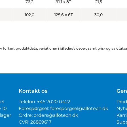
76,2
91,1 x 8T
21,5
102,0
125,6 x 6T
30,0
r forkert produktdata, variationer i billeder/videoer, samt pris- og valutak
Kontakt os
Gen
pS
Telefon:
+45 7020 0422
Prod
é 10
Forespørgsel:
foresporgsel@alfotech.dk
Nyh
lager
Ordre:
orders@alfotech.dk
Karr
CVR: 26869617
Sup