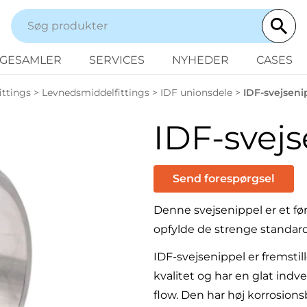
NGESAMLER
SERVICES
NYHEDER
CASES
ittings
>
Levnedsmiddelfittings
>
IDF unionsdele
>
IDF-svejseni
IDF-svejs
Send forespørgsel
Denne svejsenippel er et før
opfylde de strenge standarde
IDF-svejsenippel er fremstille
kvalitet og har en glat indv
flow. Den har høj korrosion