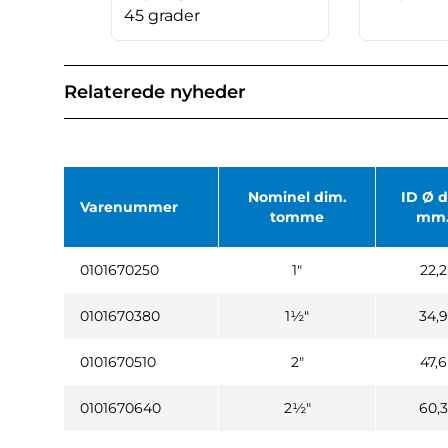
45 grader
Relaterede nyheder
Nominel dim.
ID Ø d
Varenummer
tomme
mm
0101670250
1"
22,2
0101670380
1½"
34,9
0101670510
2"
47,6
0101670640
2½"
60,3