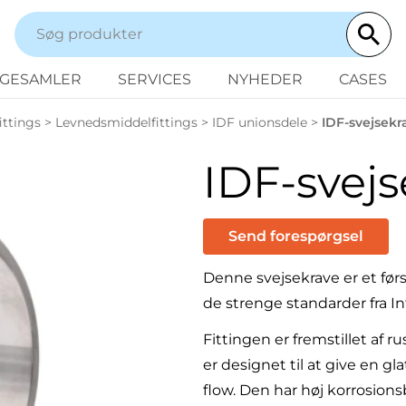
NGESAMLER
SERVICES
NYHEDER
CASES
ittings
>
Levnedsmiddelfittings
>
IDF unionsdele
>
IDF-svejsekr
IDF-svejs
Send forespørgsel
Denne svejsekrave er et førs
de strenge standarder fra In
Fittingen er fremstillet af rus
er designet til at give en g
flow. Den har høj korrosion