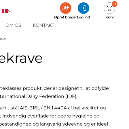
0
Opret bruger
Log ind
Kurv
OM OS
KONTAKT
ave
ekrave
teklasses produkt, der er designet til at opfylde
ternational Dairy Federation (IDF).
tfrit stål AISI 316L / EN 1.4404 af høj kvalitet og
lat indvendig overflade for bedre hygiejne og
sbestandighed og langvarig ydeevne og er ideel