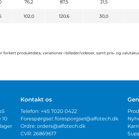
0
76,2
87,5
21,5
6
102,0
120,6
30,0
r forkert produktdata, variationer i billeder/videoer, samt pris- og valutak
Kontakt os
Gen
pS
Telefon:
+45 7020 0422
Prod
é 10
Forespørgsel:
foresporgsel@alfotech.dk
Nyh
lager
Ordre:
orders@alfotech.dk
Karr
CVR: 26869617
Sup