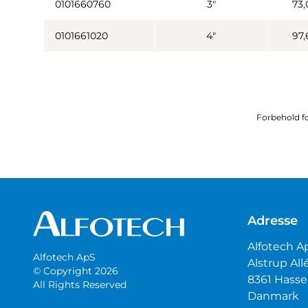
0101660760
3"
73,
0101661020
4"
97,
Forbehold fo
Adresse
Alfotech A
Alfotech ApS
Alstrup All
© Copyright 2026
8361 Hasse
All Rights Reserved
Danmark