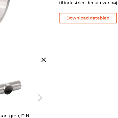
til industrier, der kræver høj
Download datablad
DIN Clamp krave, serie
A
 kort gren, DIN