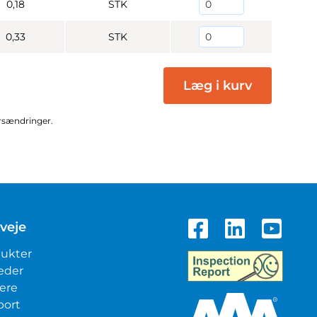
0,18
STK
0,33
STK
Læg i kurv
ursændringer.
veje
ukter
eder
iere
port