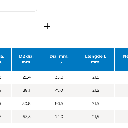
ia.
D2 dia.
Dia. mm.
Længde L
N
.
mm.
D3
mm.
2
25,4
33,8
21,5
9
38,1
47,0
21,5
6
50,8
60,5
21,5
3
63,5
74,0
21,5