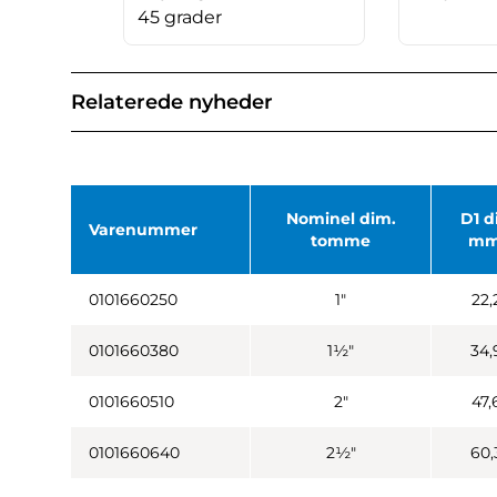
45 grader
Relaterede nyheder
Nominel dim.
D1 d
Varenummer
tomme
mm
0101660250
1"
22,
0101660380
1½"
34,
0101660510
2"
47,
0101660640
2½"
60,