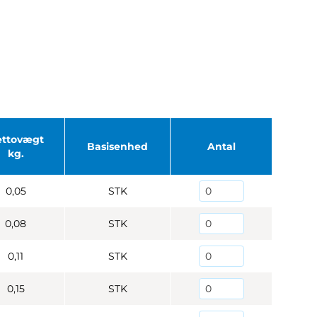
ettovægt
Basisenhed
Antal
kg.
0,05
STK
0,08
STK
0,11
STK
0,15
STK