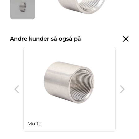
Andre kunder så også på
T-u
Muffe