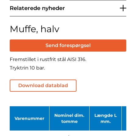
Relaterede nyheder
Muffe, halv
Send forespørgsel
Fremstillet i rustfrit stål AISI 316.
Tryktrin 10 bar.
Download datablad
Nominel dim.
Længde L
Net
Varenummer
tomme
mm.