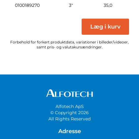
0100189270
3"
35,0
0
Læg i kurv
Forbehold for forkert produktdata, variationer i billeder/videoer,
samt pris- og valutakursændringer.
Alfotech ApS
© Copyright 2026
All Rights Reserved
Adresse