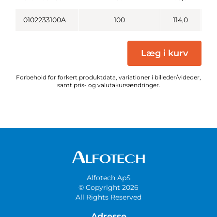
0102233100A
100
114,0
Læg i kurv
Forbehold for forkert produktdata, variationer i billeder/videoer,
samt pris- og valutakursændringer.
Alfotech ApS
© Copyright 2026
All Rights Reserved
Adresse