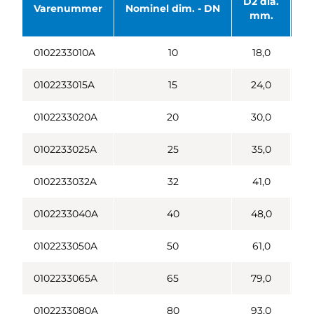
D2 dia.
Di
Varenummer
Nominel dim. - DN
mm.
0102233010A
10
18,0
0102233015A
15
24,0
0102233020A
20
30,0
0102233025A
25
35,0
0102233032A
32
41,0
0102233040A
40
48,0
0102233050A
50
61,0
0102233065A
65
79,0
0102233080A
80
93,0