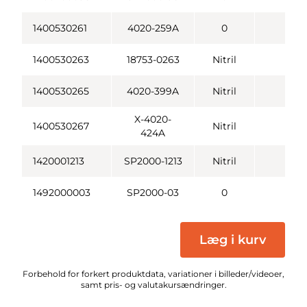
1400530261
4020-259A
0
1400530263
18753-0263
Nitril
1400530265
4020-399A
Nitril
1 
X-4020-
1400530267
Nitril
424A
1420001213
SP2000-1213
Nitril
2 
1492000003
SP2000-03
0
Læg i kurv
Forbehold for forkert produktdata, variationer i billeder/videoer,
samt pris- og valutakursændringer.