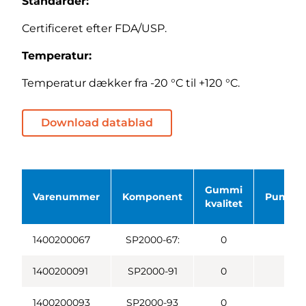
Standarder:
Certificeret efter FDA/USP.
Temperatur:
Temperatur dækker fra -20 °C til +120 °C.
Download datablad
Gummi
Varenummer
Komponent
Pumpe s
kvalitet
1400200067
SP2000-67:
0
1400200091
SP2000-91
0
1400200093
SP2000-93
0