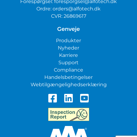
Forespørgsel:
foresporgsel@alfotech.dk
Ordre:
orders@alfotech.dk
CVR: 26869617
Genveje
Produkter
Nyheder
Karriere
Support
Compliance
Handelsbetingelser
Webtilgængelighedserklæring